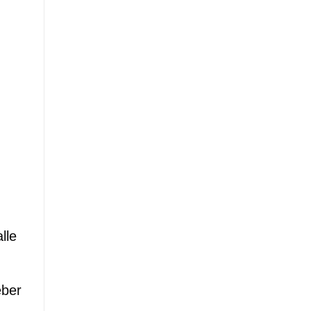
lle
eber