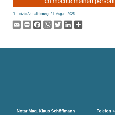
Ich möchte meinen persönl
Letzte Aktualisierung: 21. August 2025
Email
Print
Facebook
WhatsApp
Twitter
LinkedIn
Teilen
Notar Mag. Klaus Schöffmann
Telefon
+